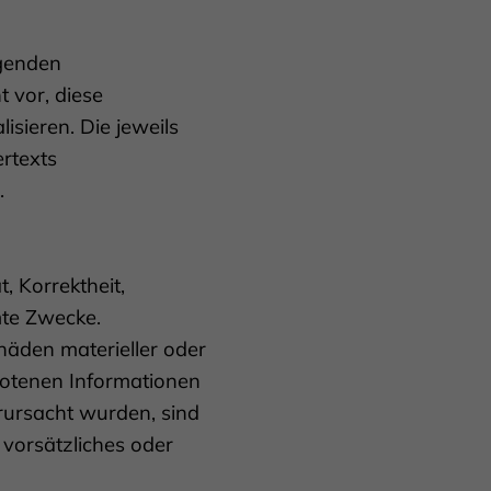
lgenden
 vor, diese
sieren. Die jeweils
rtexts
.
, Korrektheit,
mte Zwecke.
häden materieller oder
botenen Informationen
rursacht wurden, sind
 vorsätzliches oder