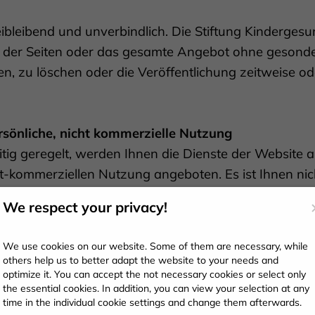
ibleibend und unverbindlich. Die Stiftung Kindergesun
ile der Seiten oder das gesamte Angebot ohne geson
n, zu löschen oder die Veröffentlichung zeitweise od
sönliche, nicht kommerzielle Nutzung
tig geregelt, werden Ihnen die Dienste der Website a
t-kommerziellen Nutzung angeboten. Es ist Ihnen nich
enste, die Sie unter Zugriff auf www.rakuns.de erhal
We respect your privacy!
zenzieren, zu verkaufen oder Dritten zur Verfügung zu 
We use cookies on our website. Some of them are necessary, while
r auf dieser Website abrufbaren Dokumente
others help us to better adapt the website to your needs and
 Dokumente (wie Lerneinheiten und Übungsaufgaben) 
optimize it. You can accept the not necessary cookies or select only
the essential cookies. In addition, you can view your selection at any
, sofern (1) der unten angefügte Urheberrechtshinwe
time in the individual cookie settings and change them afterwards.